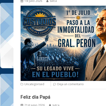
1st julio 2026
sutca
Uncategorised
Deja un comentario
Feliz día Papá
21st junio 2026
sutca