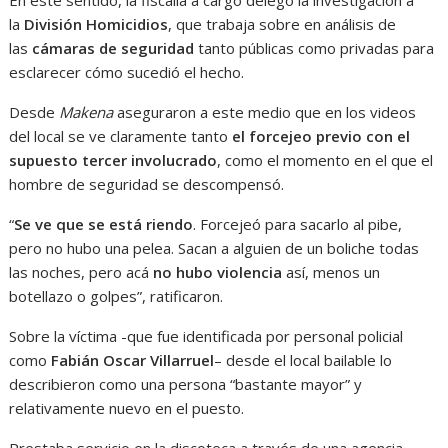
En este sentido, la fiscalía a cargo delegó la investigación a
la
División Homicidios
, que trabaja sobre en análisis de
las
cámaras de seguridad
tanto públicas como privadas para
esclarecer cómo sucedió el hecho.
Desde
Makena
aseguraron a este medio que en los videos
del local se ve claramente tanto
el forcejeo previo con el
supuesto tercer involucrado
, como el momento en el que el
hombre de seguridad se descompensó.
“
Se ve que se está riendo
. Forcejeó para sacarlo al pibe,
pero no hubo una pelea. Sacan a alguien de un boliche todas
las noches, pero acá
no hubo violencia
así, menos un
botellazo o golpes”, ratificaron.
Sobre la víctima -que fue identificada por personal policial
como
Fabián Oscar Villarruel
– desde el local bailable lo
describieron como una persona “bastante mayor” y
relativamente nuevo en el puesto.