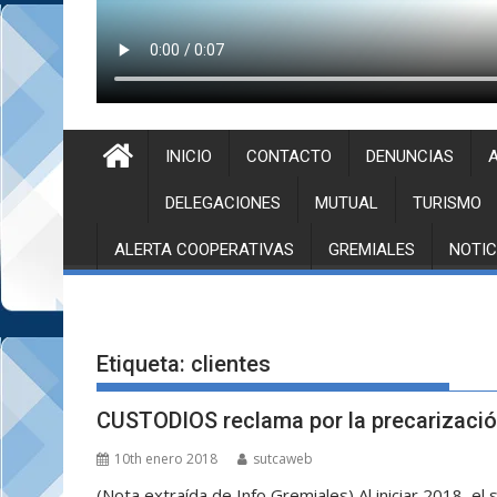
INICIO
CONTACTO
DENUNCIAS
A
DELEGACIONES
MUTUAL
TURISMO
ALERTA COOPERATIVAS
GREMIALES
NOTIC
Etiqueta:
clientes
CUSTODIOS reclama por la precarización
10th enero 2018
sutcaweb
(Nota extraída de Info Gremiales) Al iniciar 2018, el