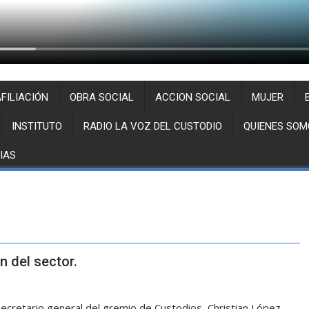
FILIACIÓN
OBRA SOCIAL
ACCION SOCIAL
MUJER
INSTITUTO
RADIO LA VOZ DEL CUSTODIO
QUIENES SOM
IAS
 del sector.
 secretario general del gremio de Custodios, Christian López,