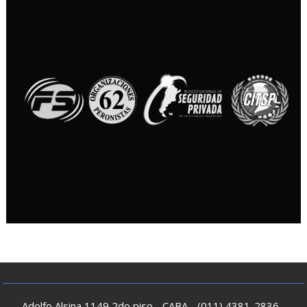
Adolfo Alsina 1149 2do piso - CABA - (011) 4381-2836 -