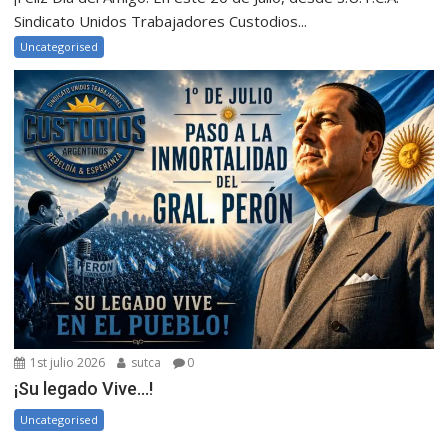
Sindicato Unidos Trabajadores Custodios...
Uncategorised
1st julio 2026
sutca
0
¡Su legado Vive…!
Uncategorised