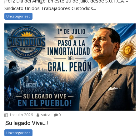
¡Feliz Día del Amigo! En este 20 de Julio, desde S.U.T.C.A. –
Sindicato Unidos Trabajadores Custodios...
Uncategorised
1st julio 2026
sutca
0
¡Su legado Vive…!
Uncategorised