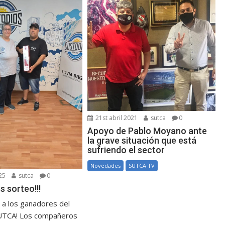
21st abril 2021
sutca
0
Apoyo de Pablo Moyano ante
la grave situación que está
sufriendo el sector
Novedades
SUTCA TV
25
sutca
0
s sorteo!!!
s a los ganadores del
SUTCA! Los compañeros