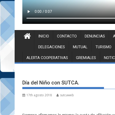
INICIO
CONTACTO
DENUNCIAS
A
DELEGACIONES
MUTUAL
TURISMO
ALERTA COOPERATIVAS
GREMIALES
NOTIC
Día del Niño con SUTCA.
17th agosto 2018
sutcaweb
Siempre afirmamos lo mismo: la cuota de afiliación 