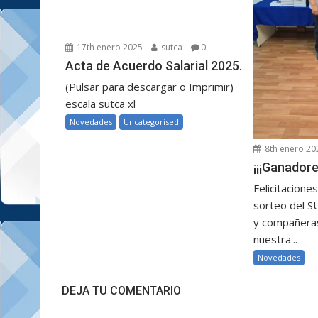
17th enero 2025
sutca
0
Acta de Acuerdo Salarial 2025.
(Pulsar para descargar o Imprimir)
escala sutca xl
Novedades
Uncategorised
8th enero 20
¡¡¡Ganadore
Felicitacione
sorteo del 
y compañeras
nuestra...
Novedades
DEJA TU COMENTARIO