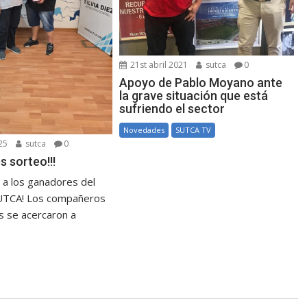
21st abril 2021
sutca
0
Apoyo de Pablo Moyano ante
la grave situación que está
sufriendo el sector
Novedades
SUTCA TV
25
sutca
0
s sorteo!!!
s a los ganadores del
SUTCA! Los compañeros
 se acercaron a