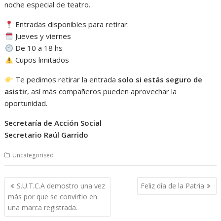
noche especial de teatro.
Entradas disponibles para retirar:
Jueves y viernes
De 10 a 18 hs
Cupos limitados
Te pedimos retirar la entrada
solo si estás seguro de
asistir
, así más compañeros pueden aprovechar la
oportunidad.
Secretaría de Acción Social
Secretario Raúl Garrido
Uncategorised
Navegación
S.U.T.C.A demostro una vez
Feliz día de la Patria
de
más por que se convirtio en
entradas
una marca registrada.