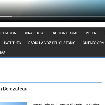
FILIACIÓN
OBRA SOCIAL
ACCION SOCIAL
MUJER
INSTITUTO
RADIO LA VOZ DEL CUSTODIO
QUIENES SOM
IAS
n Berazategui.
(Comunicado de Prensa) El Sindicato Unidos