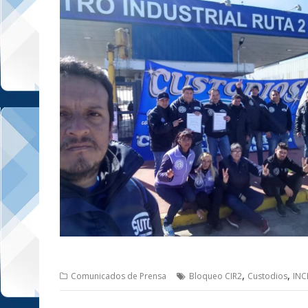
,
,
Comunicados de Prensa
Bloqueo CIR2
Custodios
INC