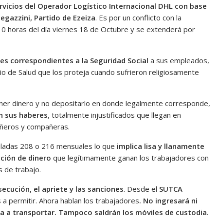
rvicios del Operador Logístico Internacional DHL con base
egazzini, Partido de Ezeiza
. Es por un conflicto con la
as 0 horas del día viernes 18 de Octubre y se extenderá por
tes correspondientes a la Seguridad Social
a sus empleados,
io de Salud que los proteja cuando sufrieron religiosamente
tener dinero y no depositarlo en donde legalmente corresponde,
en sus haberes
, totalmente injustificados que llegan en
pañeros y compañeras.
muladas 208 o 216 mensuales lo que
implica lisa y llanamente
ción de dinero
que legítimamente ganan los trabajadores con
s de trabajo.
secución, el apriete y las sanciones
. Desde el
SUTCA
a permitir. Ahora hablan los trabajadores
. No ingresará ni
a a transportar. Tampoco saldrán los móviles de custodia
.