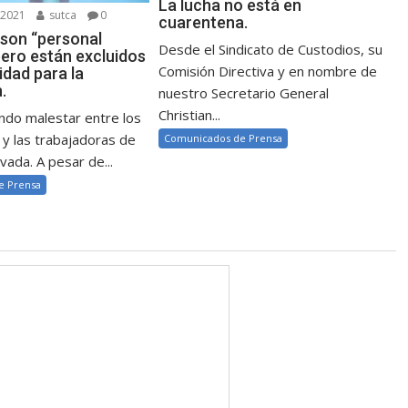
La lucha no está en
 2021
sutca
0
cuarentena.
 son “personal
Desde el Sindicato de Custodios, su
pero están excluidos
Comisión Directiva y en nombre de
idad para la
.
nuestro Secretario General
Christian...
ndo malestar entre los
 y las trabajadoras de
Comunicados de Prensa
vada. A pesar de...
e Prensa