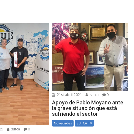
21st abril 2021
sutca
0
Apoyo de Pablo Moyano ante
la grave situación que está
sufriendo el sector
Novedades
SUTCA TV
25
sutca
0