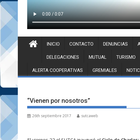
INICIO
CONTACTO
DENUNCIAS
A
DELEGACIONES
MUTUAL
TURISMO
ALERTA COOPERATIVAS
GREMIALES
NOTIC
“Vienen por nosotros”
26th septiembre 2017
sutcaweb
El viernes 22 el SUTCA inauguró el
Ciclo de Charlas