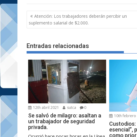
Navegación
Atención: Los trabajadores deberán percibir un
de
suplemento salarial de $2.000.
entradas
Entradas relacionadas
12th abril 2021
sutca
0
Se salvó de milagro: asaltan a
10th febrero
un trabajador de seguridad
Custodios:
privada.
esencial”, 
como prior
Ocurrió hace pocas horas en la Línea