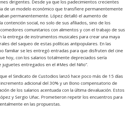
enes dirigentes. Desde ya que los padecimientos crecientes
cia de un modelo económico que transfiere permanentemente
ltraban permanentemente. López detalló el aumento de
 contención social, no solo de sus afiliados, sino de los
a comedores comunitarios con alimentos y con el trabajo de sus
con la entrega de instrumentos musicales para crear una maya
ales del saqueo de estas políticas antipopulares. En las
po familiar se les entregó entradas para que disfruten del cine
que hoy, con los salarios totalmente depreciados sería
e juguetes entregados en el #Mes del Niño”.
que el Sindicato de Custodios lanzó hace poco más de 15 días
un incremento adicional del 30% y un Bono compensatorio de
ión de los salarios acentuada con la última devaluación. Estos
López y Sergio Uñac. Prometieron repetir los encuentros para
mentalmente en las propuestas.