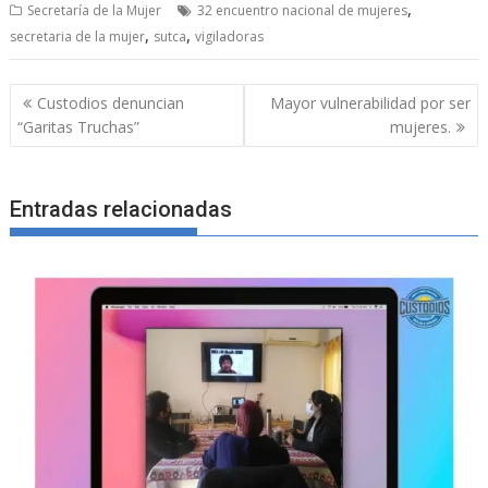
,
Secretaría de la Mujer
32 encuentro nacional de mujeres
,
,
secretaria de la mujer
sutca
vigiladoras
Navegación
Custodios denuncian
Mayor vulnerabilidad por ser
de
“Garitas Truchas”
mujeres.
entradas
Entradas relacionadas