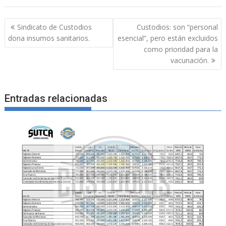
Navegación
Sindicato de Custodios
Custodios: son “personal
de
dona insumos sanitarios.
esencial”, pero están excluidos
entradas
como prioridad para la
vacunación.
Entradas relacionadas