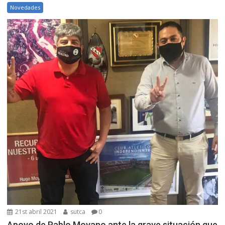
Novedades
21st abril 2021
sutca
0
Apoyo de Pablo Moyano ante la grave situación que