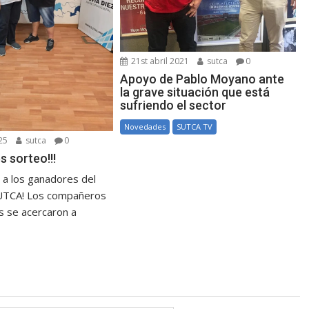
21st abril 2021
sutca
0
Apoyo de Pablo Moyano ante
la grave situación que está
sufriendo el sector
Novedades
SUTCA TV
25
sutca
0
s sorteo!!!
s a los ganadores del
SUTCA! Los compañeros
 se acercaron a