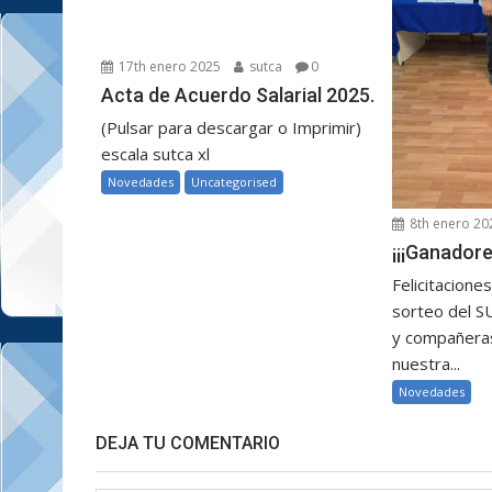
17th enero 2025
sutca
0
Acta de Acuerdo Salarial 2025.
(Pulsar para descargar o Imprimir)
escala sutca xl
Novedades
Uncategorised
8th enero 20
¡¡¡Ganadore
Felicitacione
sorteo del 
y compañeras
nuestra...
Novedades
DEJA TU COMENTARIO