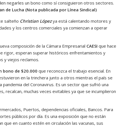
den negarles un bono como sí consiguieron otros sectores.
an de Lucha (Nota publicada por Línea Sindical)
nte salteño
Christian López
ya está calentando motores y
dades y los centros comerciales ya comienzan a operar
 nueva composición de la Cámara Empresarial
CAESI
que hace
e rigor, esperan superar históricos enfrentamientos y
s y viejos reclamos.
un bono de $20.000
que reconozca el trabajo esencial. En
stuvieron en la trinchera junto a otros mientras el país se
la pandemia del Coronavirus. Es un sector que sufrió una
s, recalcan, muchas veces evitables ya que se incumplieron
ermercados, Puertos, dependencias oficiales, Bancos. Para
rtes públicos por día. Es una exposición que no están
n que en cuanto estén en circulación las vacunas, sus